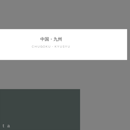
中国・九州
CHUGOKU・KYUSYU
店
ita