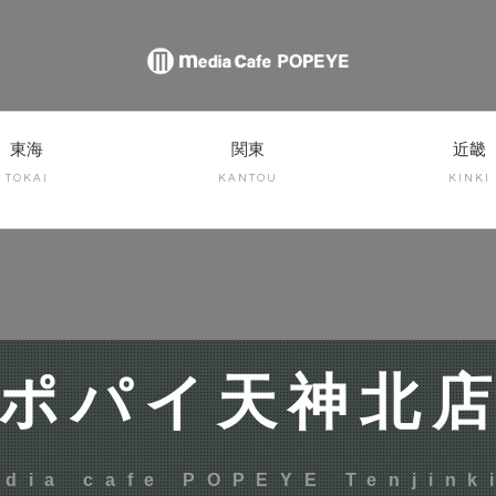
東海
関東
近畿
TOKAI
KANTOU
KINKI
ポパイ天神北
dia cafe POPEYE Tenjink