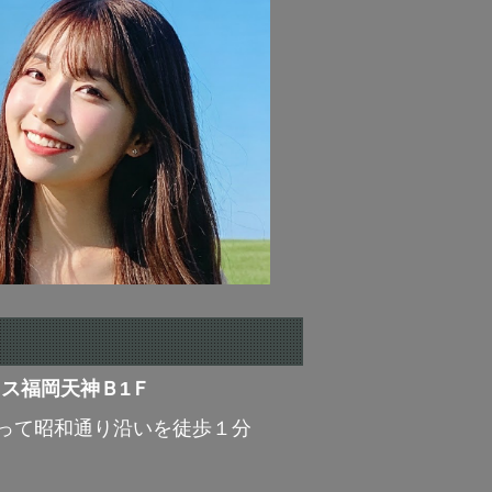
レス福岡天神Ｂ1Ｆ
って昭和通り沿いを徒歩１分