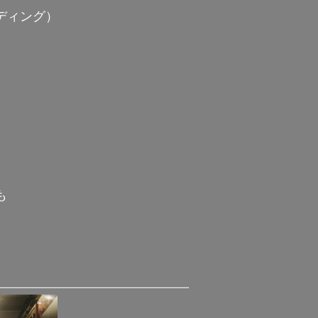
ディング）
も