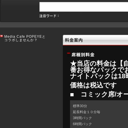
Media Cafe POPEYEと
コラボしませんか？
★当店の料金は【
番お得なパ
ナイトパックは18
価格は税込です
■ コミック席/オ
標準30分
延長料金１０分毎
3時間パック
6時間パック