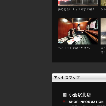
あるあるCIｔｙ１階すぐ横！
シ
ペアマットでゆったりと♪
ロ
付
小倉駅北店